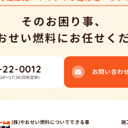
そのお困り事、
やおせい燃料
に
お任せく
-22-0012
お問い合わ
:30～17:30
(
日祝定休
)
(株)やおせい燃料について
できる事
施