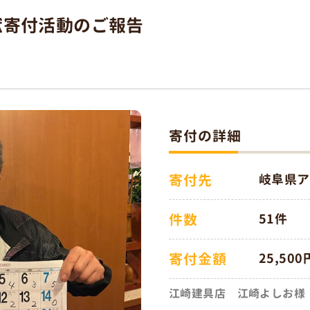
貢献寄付活動のご報告
寄付の詳細
寄付先
岐阜県ア
件数
51件
寄付金額
25,500
江崎建具店 江崎よしお様