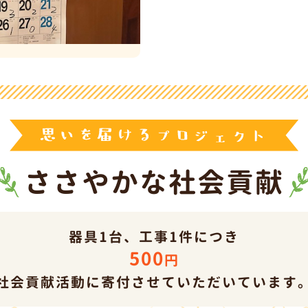
ささやか
な
社会貢献
器具1台、工事1件につき
500
円
社会貢献活動に寄付させ
て
いただいています