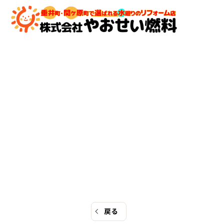
コ
ン
テ
ン
ツ
へ
ス
キ
ッ
プ
戻る