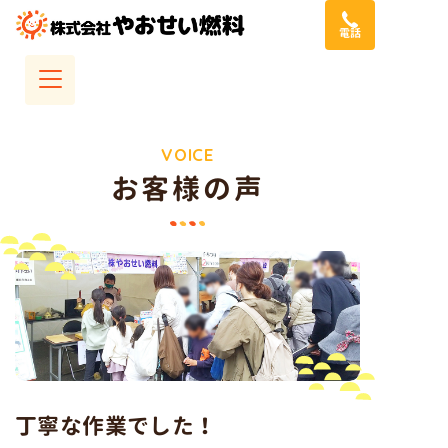
コ
電話
ン
テ
ン
ツ
へ
VOICE
お客様の声
ス
キ
ッ
プ
丁寧な作業でした！