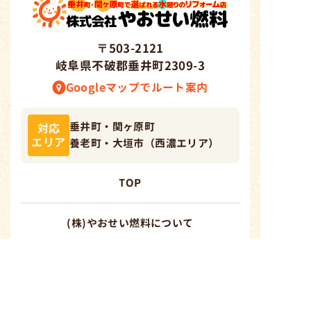
〒503-212
1
岐阜県不破郡垂井町2309-3
Googleマップでルート案内
垂井町・関ヶ原町
対応
エリア
養老町・大垣市（西濃エリア）
TOP
(株)やおせい燃料について
できる事
施工事例