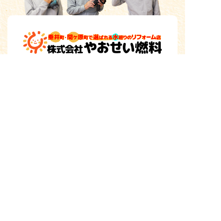
〒503-212
1
岐阜県不破郡垂井町2309-3
Googleマップでルート案内
垂井町・関ヶ原町
対応
エリア
養老町・大垣市（西濃エリア）
TOP
(株)やおせい燃料について