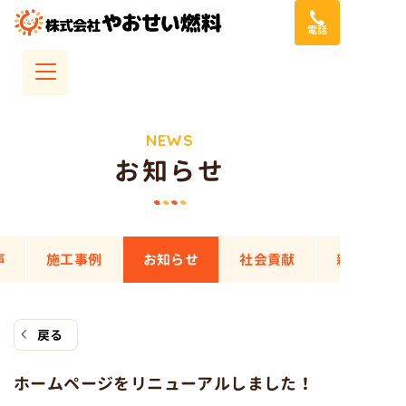
コ
電話
ン
テ
ン
ツ
へ
NEWS
お知らせ
ス
キ
ッ
プ
声
施工事例
お知らせ
社会貢献
新聞チラシ
戻る
ホームページをリニューアルしました！