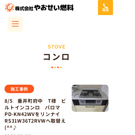
コ
電話
ン
テ
ン
ツ
へ
STOVE
コンロ
ス
キ
ッ
プ
施工事例
8/5 垂井町府中 T様 ビ
ルトインコンロ パロマ
PD-KN42WVをリンナイ
RS31W36T2RVWへ取替え
(^^♪