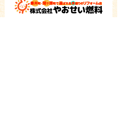
〒503-212
1
岐阜県不破郡垂井町2309-3
Googleマップでルート案内
垂井町・関ヶ原町
対応
エリア
養老町・大垣市（西濃エリア）
TOP
(株)やおせい燃料について
できる事
施工事例