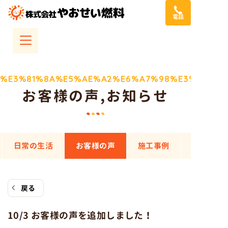
コ
電話
ン
テ
ン
ツ
へ
%E3%81%8A%E5%AE%A2%E6%A7%98%E3%81%AE
お客様の声
,
お知らせ
ス
キ
ッ
プ
日常の生活
お客様の声
施工事例
戻る
10/3 お客様の声を追加しました！