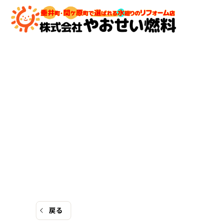
コ
ン
テ
ン
ツ
へ
ス
キ
ッ
プ
戻る