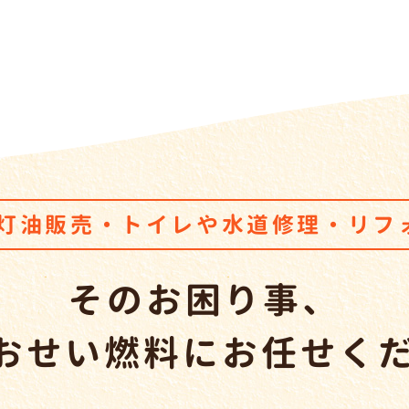
・灯油販売・トイレ
や
水道修理・リフ
そのお困り事、
やおせい燃料
に
お任せく