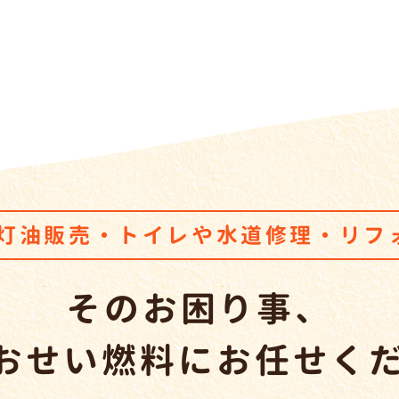
・灯油販売・トイレ
や
水道修理・リフ
そのお困り事、
やおせい燃料
に
お任せく