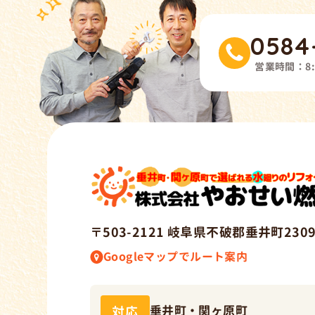
0584
営業時間：
8
〒503-212
1
岐阜県不破郡垂井町2309
Googleマップでルート案内
垂井町・関ヶ原町
対応