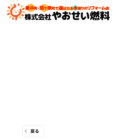
コ
ン
テ
ン
ツ
へ
ス
キ
ッ
プ
戻る