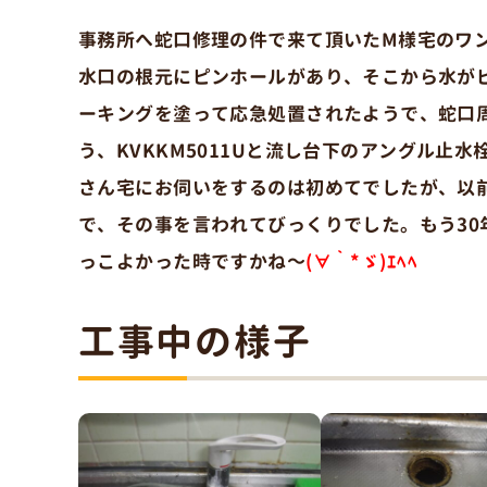
事務所へ蛇口修理の件で来て頂いたM様宅のワ
水口の根元にピンホールがあり、そこから水が
ーキングを塗って応急処置されたようで、蛇口
う、KVKKM5011Uと流し台下のアングル止
さん宅にお伺いをするのは初めてでしたが、以
で、その事を言われてびっくりでした。もう3
っこよかった時ですかね～
(∀｀*ゞ)ｴﾍﾍ
工事中の様子