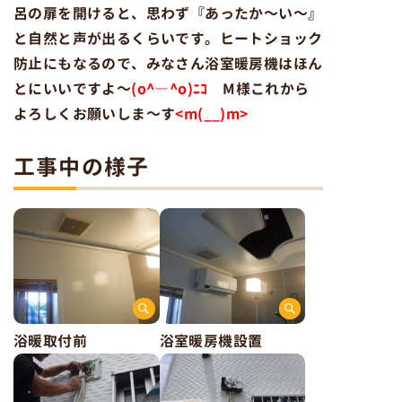
呂の扉を開けると、思わず『あったか～い～』
と自然と声が出るくらいです。ヒートショック
防止にもなるので、みなさん浴室暖房機はほん
とにいいですよ～
(o^―^o)ﾆｺ
M様これから
よろしくお願いしま～す
<m(__)m>
工事中の様子
浴暖取付前
浴室暖房機設置