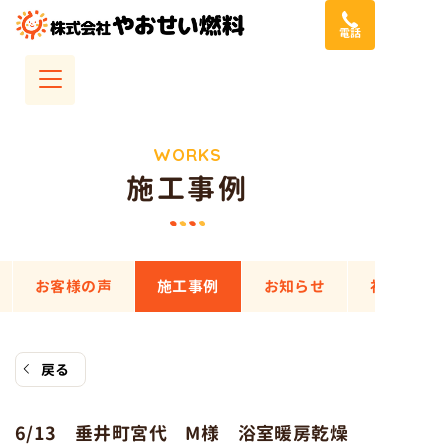
コ
電話
ン
テ
ン
ツ
へ
WORKS
施工事例
ス
キ
ッ
プ
お客様の声
施工事例
お知らせ
社会貢献
戻る
6/13 垂井町宮代 M様 浴室暖房乾燥